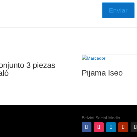
onjunto 3 piezas
Pijama Iseo
aló
Belvini Social Media