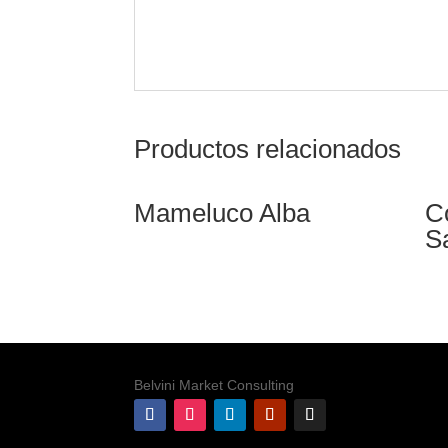
Productos relacionados
Mameluco Alba
C
S
Belvini Market Consulting